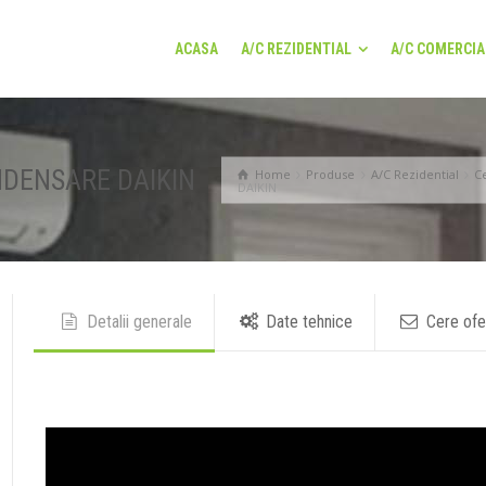
ACASA
A/C REZIDENTIAL
A/C COMERCIA
DENSARE DAIKIN
Home
Produse
A/C Rezidential
C
DAIKIN
Detalii generale
Date tehnice
Cere ofe