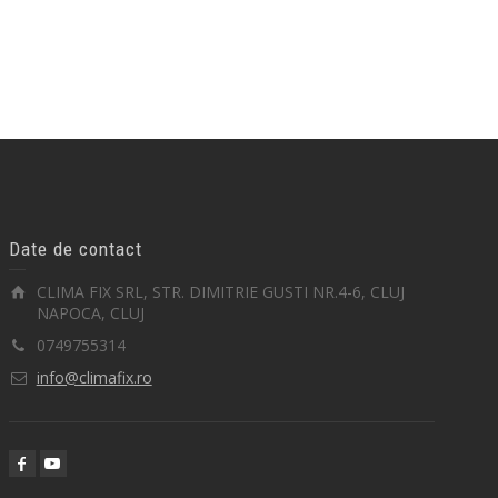
Date de contact
CLIMA FIX SRL, STR. DIMITRIE GUSTI NR.4-6, CLUJ
NAPOCA, CLUJ
0749755314
info@climafix.ro