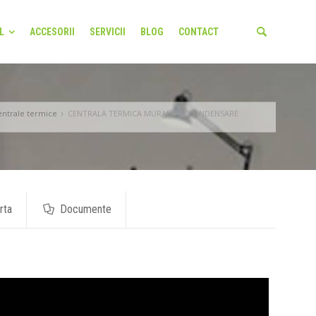
L
ACCESORII
SERVICII
BLOG
CONTACT
entrale termice
CENTRALA TERMICA MURALA IN CONDENSARE
rta
Documente