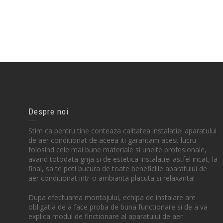
Despre noi
Stim ca pentru tine conteaza calitatea instalatiei aparatului
de aer conditionat de aceea iti garantam acest lucru
folosind cele mai bune materiale si unelte profesionale,
avand totodata grija si de estetica instalatiei astfel incat, la
final, sa te poti bucura de toate beneficiile aparatului de
aer conditionat intr-o ambianta placuta si relaxanta!
Dupa efectuarea montajului, echipa de instalare are
obligatia de a face proba de buna functionare si de a va
explica modul de finctionare al aparatului de aer