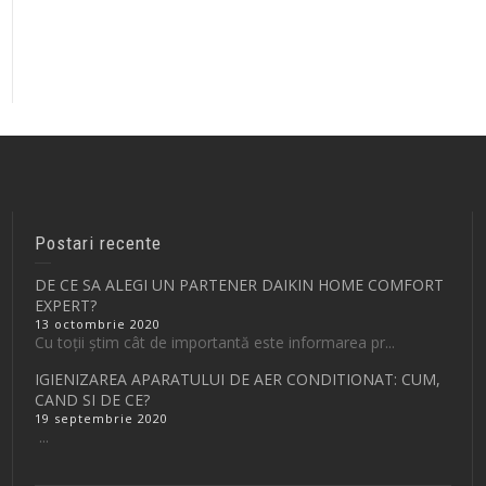
Postari recente
DE CE SA ALEGI UN PARTENER DAIKIN HOME COMFORT
EXPERT?
13 octombrie 2020
Cu toții știm cât de importantă este informarea pr...
IGIENIZAREA APARATULUI DE AER CONDITIONAT: CUM,
CAND SI DE CE?
19 septembrie 2020
...